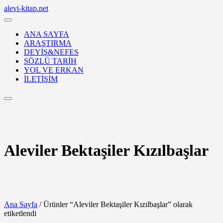
Skip
alevi-kitap.net
to
content
ANA SAYFA
ARAŞTIRMA
DEYİŞ&NEFES
SÖZLÜ TARİH
YOL VE ERKAN
İLETİŞİM
Login
/
Register
Aleviler Bektaşiler Kızılbaşlar
Ana Sayfa
/ Ürünler “Aleviler Bektaşiler Kızılbaşlar” olarak
etiketlendi