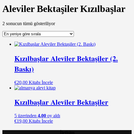
Aleviler Bektaşiler Kızılbaşlar
En
2 sonucun tümü gösteriliyor
yeniye
göre
sıralandı
Kızılbaşlar Aleviler Bektaşiler (2.
Baskı)
€
20,00
Kitabı İncele
Kızılbaşlar Aleviler Bektaşiler
5 üzerinden
4.00
oy aldı
€
19,00
Kitabı İncele
İletişim