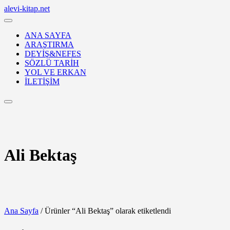
Skip
alevi-kitap.net
to
content
ANA SAYFA
ARAŞTIRMA
DEYİŞ&NEFES
SÖZLÜ TARİH
YOL VE ERKAN
İLETİŞİM
Login
/
Register
Ali Bektaş
Ana Sayfa
/ Ürünler “Ali Bektaş” olarak etiketlendi