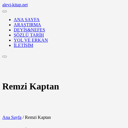
Skip
alevi-kitap.net
to
content
ANA SAYFA
ARAŞTIRMA
DEYİŞ&NEFES
SÖZLÜ TARİH
YOL VE ERKAN
İLETİŞİM
Login
/
Register
Remzi Kaptan
Ana Sayfa
/ Remzi Kaptan